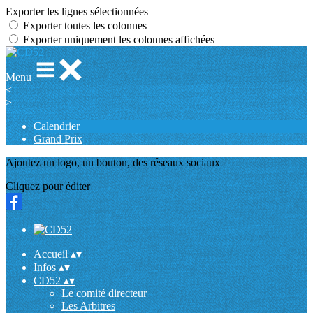
Exporter les lignes sélectionnées
Exporter toutes les colonnes
Exporter uniquement les colonnes affichées
Menu
<
>
Calendrier
Grand Prix
Ajoutez un logo, un bouton, des réseaux sociaux
Cliquez pour éditer
Accueil
▴
▾
Infos
▴
▾
CD52
▴
▾
Le comité directeur
Les Arbitres