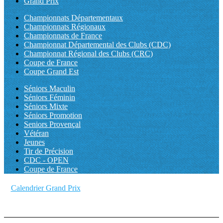
Grand Prix
Championnats Départementaux
Championnats Régionaux
Championnats de France
Championnat Départemental des Clubs (CDC)
Championnat Régional des Clubs (CRC)
Coupe de France
Coupe Grand Est
Séniors Maculin
Séniors Féminin
Séniors Mixte
Séniors Promotion
Seniors Provençal
Vétéran
Jeunes
Tir de Précision
CDC - OPEN
Coupe de France
Calendrier
Grand Prix