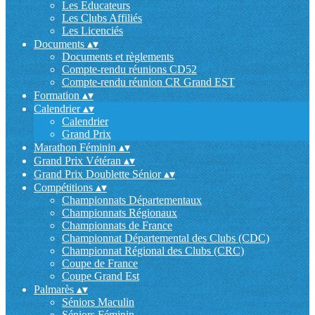
Les Educateurs
Les Clubs Affiliés
Les Licenciés
Documents
▴
▾
Documents et règlements
Compte-rendu réunions CD52
Compte-rendu réunion CR Grand EST
Formation
▴
▾
Calendrier
▴
▾
Calendrier
Grand Prix
Marathon Féminin
▴
▾
Grand Prix Vétéran
▴
▾
Grand Prix Doublette Sénior
▴
▾
Compétitions
▴
▾
Championnats Départementaux
Championnats Régionaux
Championnats de France
Championnat Départemental des Clubs (CDC)
Championnat Régional des Clubs (CRC)
Coupe de France
Coupe Grand Est
Palmarès
▴
▾
Séniors Maculin
Séniors Féminin