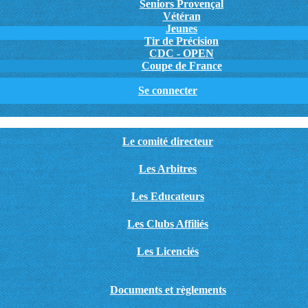
Seniors Provençal
Vétéran
Jeunes
Tir de Précision
CDC - OPEN
Coupe de France
Se connecter
Le comité directeur
Les Arbitres
Les Educateurs
Les Clubs Affiliés
Les Licenciés
Documents et règlements