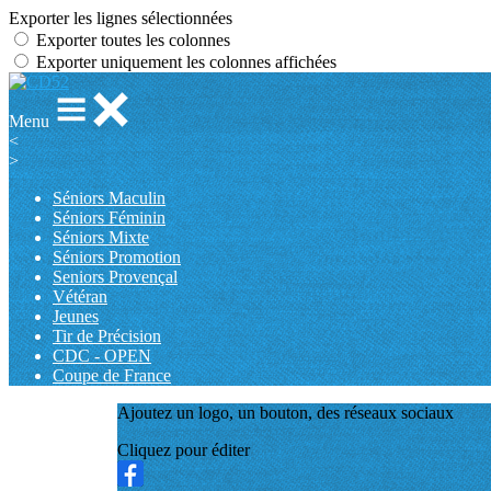
Exporter les lignes sélectionnées
Exporter toutes les colonnes
Exporter uniquement les colonnes affichées
Menu
<
>
Séniors Maculin
Séniors Féminin
Séniors Mixte
Séniors Promotion
Seniors Provençal
Vétéran
Jeunes
Tir de Précision
CDC - OPEN
Coupe de France
Ajoutez un logo, un bouton, des réseaux sociaux
Cliquez pour éditer