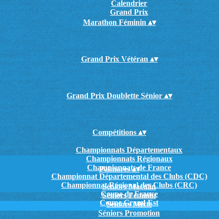
Calendrier
Grand Prix
Marathon Féminin
▴
▾
Grand Prix Vétéran
▴
▾
Grand Prix Doublette Sénior
▴
▾
Compétitions
▴
▾
Championnats Départementaux
Championnats Régionaux
Championnats de France
Palmarès
▴
▾
Championnat Départemental des Clubs (CDC)
Championnat Régional des Clubs (CRC)
Séniors Maculin
Coupe de France
Séniors Féminin
Coupe Grand Est
Séniors Mixte
Séniors Promotion