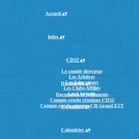
Accueil
▴
▾
Infos
▴
▾
CD52
▴
▾
Le comité directeur
Les Arbitres
Les Educateurs
Documents
▴
▾
Les Clubs Affiliés
Les Licenciés
Documents et règlements
Compte-rendu réunions CD52
Compte-rendu réunion CR Grand EST
Formation
▴
▾
Calendrier
▴
▾