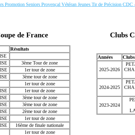
ors Promotion
Seniors Provençal
Vétéran
Jeunes
Tir de Précision
CDC 
upe de France
Clubs C
Résultats
ISE
Années
Clubs
ISE
3ème Tour de zone
PE
2025-2026
CHA
ISE
1er tour de zone
ISE
3ème tour de zone
PE
1er tour de zone
2024-2025
CHA
ISE
1er tour de zone
ISE
3ème tour de zone
P
ISE
3ème tour de zone
2023-2024
L
ISE
2ème tour de zone
ISE
1er tour de zone
ISE
16ème de finale nationale
1er tour de zone