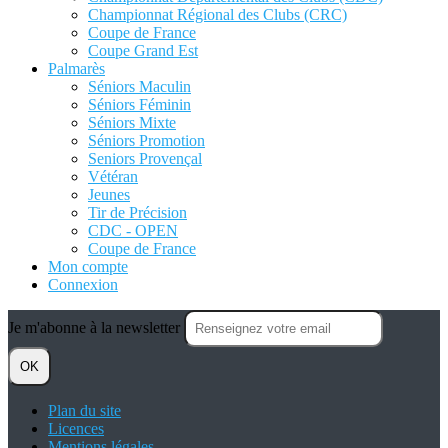
Championnat Régional des Clubs (CRC)
Coupe de France
Coupe Grand Est
Palmarès
Séniors Maculin
Séniors Féminin
Séniors Mixte
Séniors Promotion
Seniors Provençal
Vétéran
Jeunes
Tir de Précision
CDC - OPEN
Coupe de France
Mon compte
Connexion
Je m'abonne à la newsletter
OK
Plan du site
Licences
Mentions légales