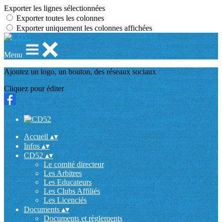
Exporter les lignes sélectionnées
Exporter toutes les colonnes
Exporter uniquement les colonnes affichées
Menu
Ajoutez un logo, un bouton, des réseaux sociaux
Cliquez pour éditer
Accueil
▴
▾
Infos
▴
▾
CD52
▴
▾
Le comité directeur
Les Arbitres
Les Educateurs
Les Clubs Affiliés
Les Licenciés
Documents
▴
▾
Documents et règlements