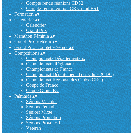
Compte-rendu réunions CD52
Compte-rendu réunion CR Grand EST
Formation
▴
▾
Calendrier
▴
▾
Calendrier
Grand Prix
Marathon Féminin
▴
▾
Grand Prix Vétéran
▴
▾
Grand Prix Doublette Sénior
▴
▾
Compétitions
▴
▾
Championnats Départementaux
Championnats Régionaux
Championnats de France
Championnat Départemental des Clubs (CDC)
Championnat Régional des Clubs (CRC)
Coupe de France
Coupe Grand Est
Palmarès
▴
▾
Séniors Maculin
Séniors Féminin
Séniors Mixte
Séniors Promotion
Seniors Provençal
Vétéran