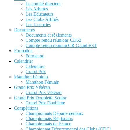
Le comité directeur
Les Arbitres
Les Educateurs
Les Clubs Affiliés
Les Licenciés
Documents
Documents et règlements
Compte-rendu réunions CD52
Compte-rendu réunion CR Grand EST
Formation
Formation
Calendrier
Calendrier
Grand Prix
Marathon Féminin
Marathon Féminin
Grand Prix Vétéran
Grand Prix Vétéran
Grand Prix Doublette Sénior
Grand Prix Doublette
Compétitions
Championnats Départementaux
Championnats Régionaux
Championnats de France
Championnat Départemental des Clubs (CDC)